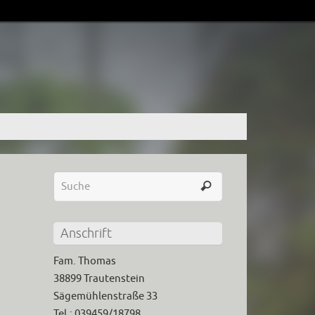
Anschrift
Fam. Thomas
38899 Trautenstein
Sägemühlenstraße 33
Tel.: 039459/18798